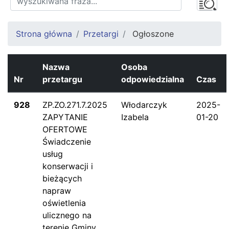
Strona główna
Przetargi
Ogłoszone
Nazwa
Osoba
Nr
przetargu
odpowiedzialna
Czas
928
ZP.ZO.271.7.2025
Włodarczyk
2025-
ZAPYTANIE
Izabela
01-20
OFERTOWE
Świadczenie
usług
konserwacji i
bieżących
napraw
oświetlenia
ulicznego na
terenie Gminy